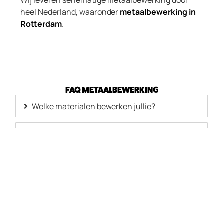
Wij leveren seriematige metaalbewerking door
heel Nederland, waaronder
metaalbewerking in
Rotterdam
.
FAQ METAALBEWERKING
Welke materialen bewerken jullie?
Kunnen jullie ook nabehandelen?
Wat is de minimale en maximale seriegrootte?