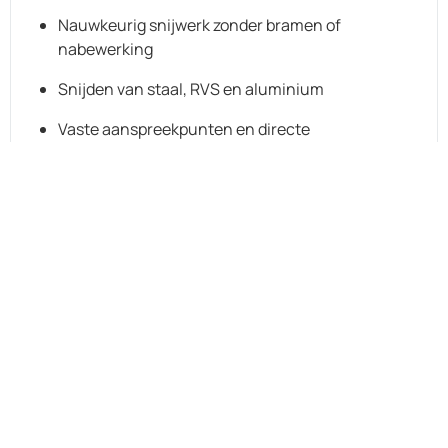
Nauwkeurig snijwerk zonder bramen of
nabewerking
Snijden van staal, RVS en aluminium
Vaste aanspreekpunten en directe
communicatie
Optie voor nabewerking,
kanten
of
lassen
indien
gewenst
TOEPASBAAR IN DIVERSE SECTOREN
Onze spoedservice wordt veel ingezet in de
machinebouw, technische dienst, installatiebranche
en interieurbouw. Denk aan tijdelijke oplossingen,
reparatieonderdelen of vertraagde projecten die snel
productie in moeten. Wij begrijpen de urgentie — en